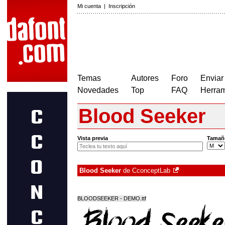
Mi cuenta
|
Inscripción
Temas
Autores
Foro
Enviar
Novedades
Top
FAQ
Herram
Blood Seeker
Vista previa
Tamañ
Blood Seeker
de
CconceptLab
BLOODSEEKER - DEMO.ttf