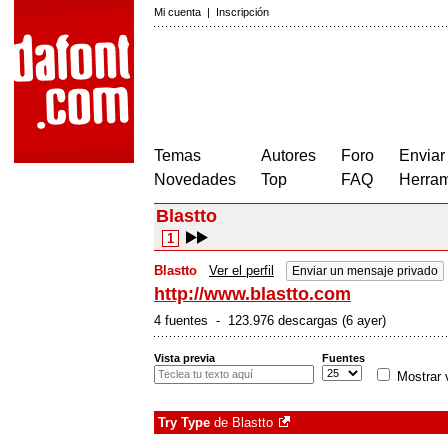
Mi cuenta
|
Inscripción
Temas
Autores
Foro
Enviar
Novedades
Top
FAQ
Herram
Blastto
1
Blastto
Ver el perfil
Enviar un mensaje privado
http://www.blastto.com
4 fuentes - 123.976 descargas (6 ayer)
Vista previa
Fuentes
Mostrar 
Try Type
de
Blastto