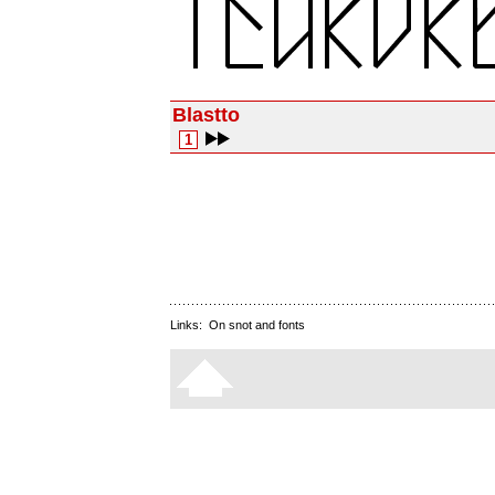
Blastto
1
Links:
On snot and fonts