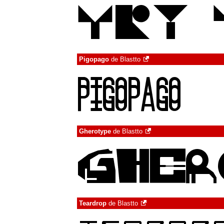
Pigopago
de
Blastto
Gherotype
de
Blastto
Teardrop
de
Blastto