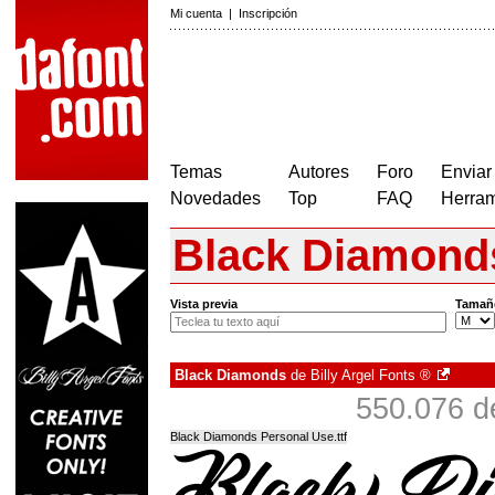
Mi cuenta
|
Inscripción
Temas
Autores
Foro
Enviar
Novedades
Top
FAQ
Herram
Black Diamond
Vista previa
Tamañ
Black Diamonds
de
Billy Argel Fonts ®
550.076 d
Black Diamonds Personal Use.ttf