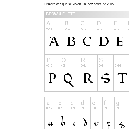
Primera vez que se vio en DaFont: antes de 2005
BEOWULF_.TTF