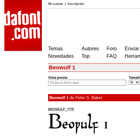
Mi cuenta
|
Inscripción
Temas
Autores
Foro
Enviar
Novedades
Top
FAQ
Herram
Beowulf 1
Vista previa
Tamañ
Beowulf 1
de
Peter S. Baker
BEOWULF_.TTF