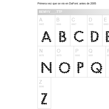
Primera vez que se vio en DaFont: antes de 2005
BEMYV___.TTF