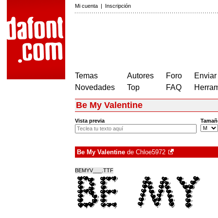
Mi cuenta
|
Inscripción
Temas
Autores
Foro
Enviar
Novedades
Top
FAQ
Herram
Be My Valentine
Vista previa
Tamañ
Be My Valentine
de
Chloe5972
BEMYV___.TTF