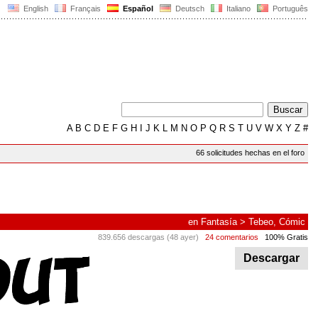
English
Français
Español
Deutsch
Italiano
Português
A
B
C
D
E
F
G
H
I
J
K
L
M
N
O
P
Q
R
S
T
U
V
W
X
Y
Z
#
66 solicitudes hechas en el foro
en
Fantasía
>
Tebeo, Cómic
839.656 descargas (48 ayer)
24 comentarios
100% Gratis
Descargar