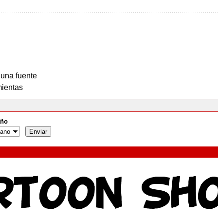
 una fuente
ientas
ño