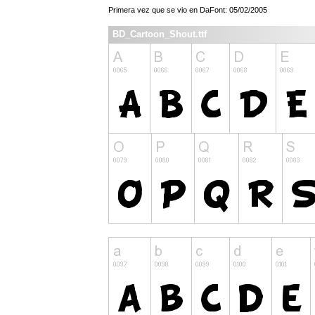
Primera vez que se vio en DaFont: 05/02/2005
BD_Cartoon_Shout.ttf