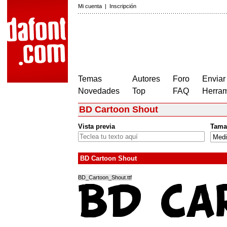
Mi cuenta
|
Inscripción
Temas
Autores
Foro
Enviar
Novedades
Top
FAQ
Herram
BD Cartoon Shout
Vista previa
Tama
BD Cartoon Shout
BD_Cartoon_Shout.ttf