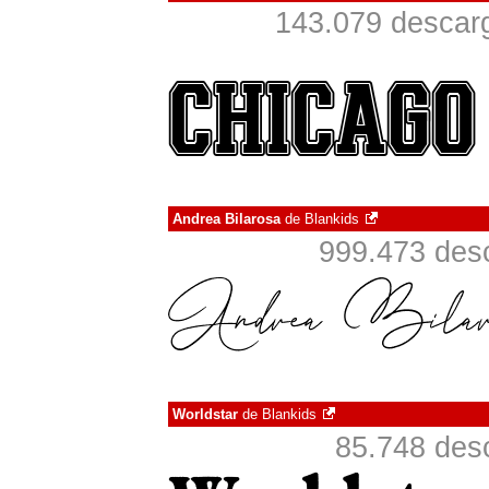
143.079 descarg
Andrea Bilarosa
de
Blankids
999.473 desc
Worldstar
de
Blankids
85.748 des