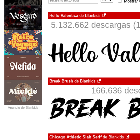
Mostrar 
Hello Valentica
de
Blankids
5.132.662 descargas (1
Break Brush
de
Blankids
166.636 desc
Anuncio de Blankids
Chicago Athletic Slab Serif
de
Blankids