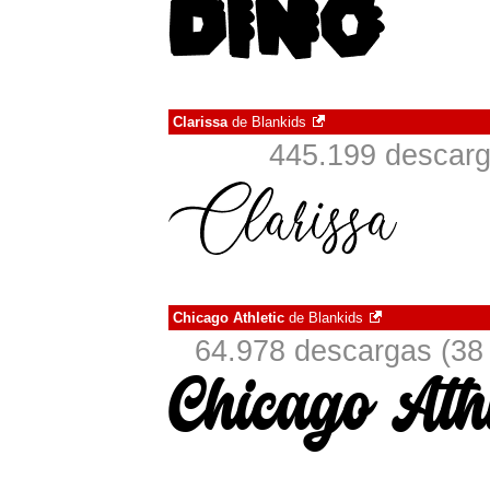
Clarissa
de
Blankids
445.199 descarg
Chicago Athletic
de
Blankids
64.978 descargas (38 