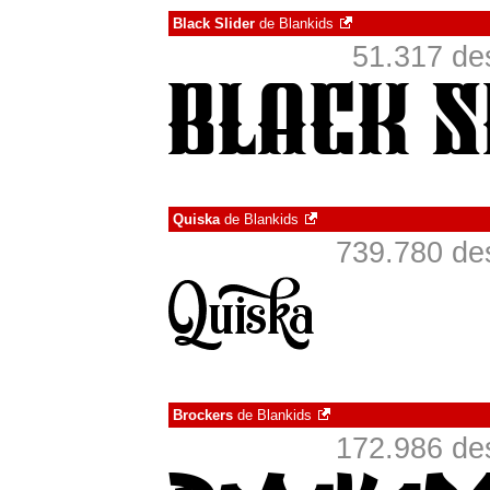
Black Slider
de
Blankids
51.317 de
Quiska
de
Blankids
739.780 de
Brockers
de
Blankids
172.986 de