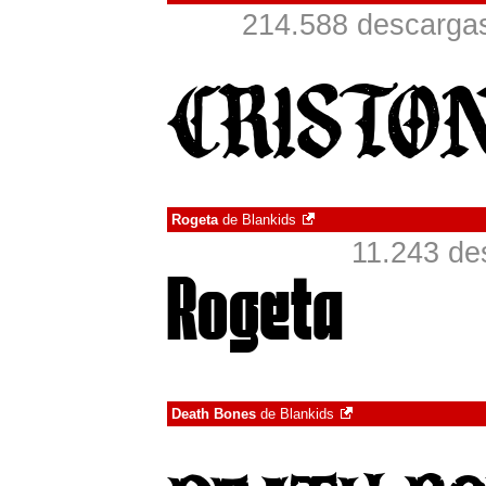
214.588 descargas
Rogeta
de
Blankids
11.243 de
Death Bones
de
Blankids