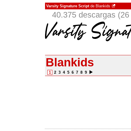
Varsity Signature Script
de
Blankids
40.375 descargas (26 
Blankids
1
2
3
4
5
6
7
8
9