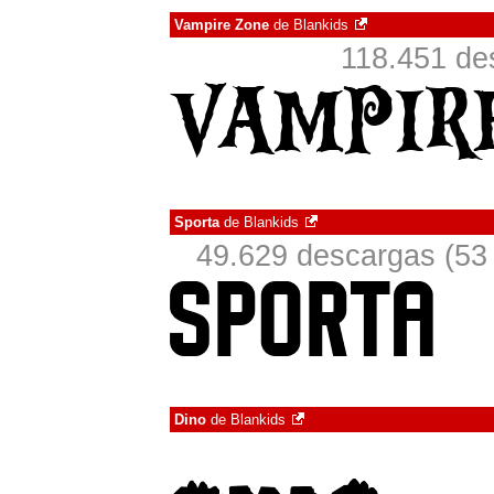
Vampire Zone
de
Blankids
118.451 de
Sporta
de
Blankids
49.629 descargas (53 
Dino
de
Blankids