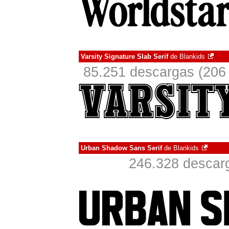
Varsity Signature Slab Serif
de
Blankids
85.251 descargas (206 
Urban Shadow Sans Serif
de
Blankids
246.328 descarg