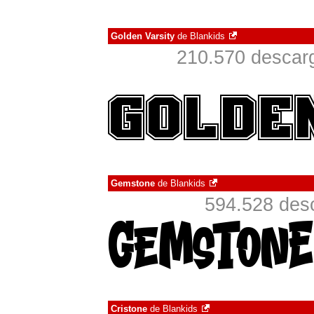
Golden Varsity
de
Blankids
210.570 descarg
Gemstone
de
Blankids
594.528 desc
Cristone
de
Blankids