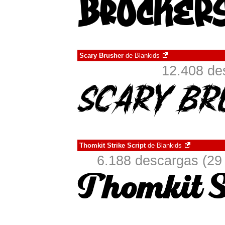
Scary Brusher
de
Blankids
12.408 de
Thomkit Strike Script
de
Blankids
6.188 descargas (29