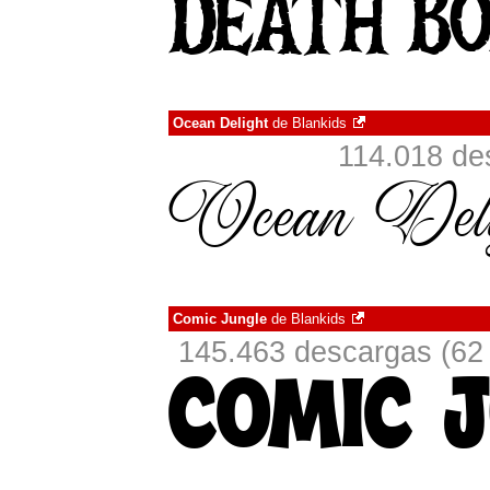
Ocean Delight
de
Blankids
114.018 de
Comic Jungle
de
Blankids
145.463 descargas (62 