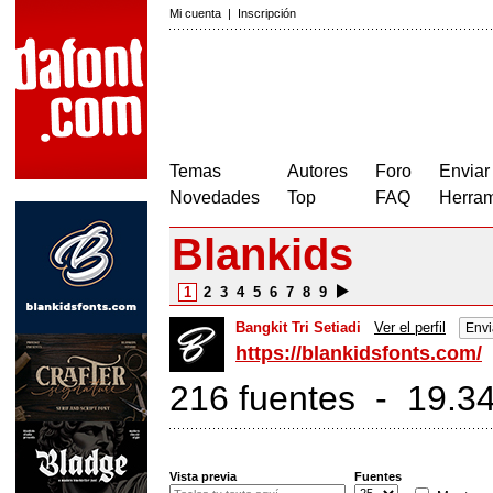
Mi cuenta
|
Inscripción
Temas
Autores
Foro
Enviar
Novedades
Top
FAQ
Herram
Blankids
1
2
3
4
5
6
7
8
9
Bangkit Tri Setiadi
Ver el perfil
Envi
https://blankidsfonts.com/
216 fuentes - 19.34
Vista previa
Fuentes