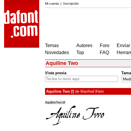
Mi cuenta
|
Inscripción
Temas
Autores
Foro
Enviar
Novedades
Top
FAQ
Herram
Aquiline Two
Vista previa
Tama
Aquiline Two
de
Manfred Klein
à
AquilineTwo.ttf