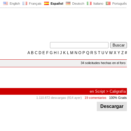
English
Français
Español
Deutsch
Italiano
Português
A
B
C
D
E
F
G
H
I
J
K
L
M
N
O
P
Q
R
S
T
U
V
W
X
Y
Z
#
34 solicitudes hechas en el foro
en
Script
>
Caligrafía
1.110.872 descargas (814 ayer)
19 comentarios
100% Gratis
Descargar