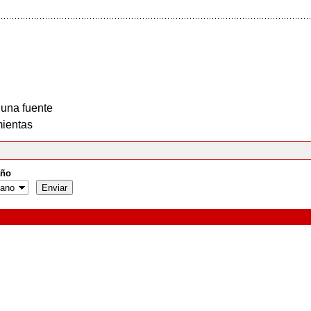
 una fuente
ientas
ño