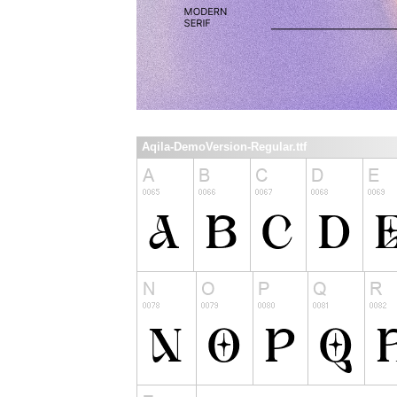
Aqila-DemoVersion-Regular.ttf