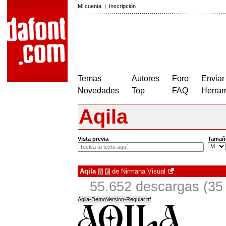
Mi cuenta
|
Inscripción
Temas
Autores
Foro
Enviar
Novedades
Top
FAQ
Herram
Aqila
Vista previa
Tamañ
Aqila
de
Nirmana Visual
à
€
55.652 descargas (35 
Aqila-DemoVersion-Regular.ttf