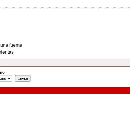
 una fuente
ientas
ño