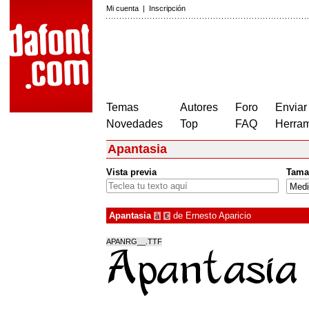
Mi cuenta
|
Inscripción
Temas
Autores
Foro
Enviar
Novedades
Top
FAQ
Herram
Apantasia
Vista previa
Tama
Apantasia
de
Ernesto Aparicio
à
€
APANRG__.TTF