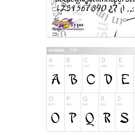
APANRG__.TTF