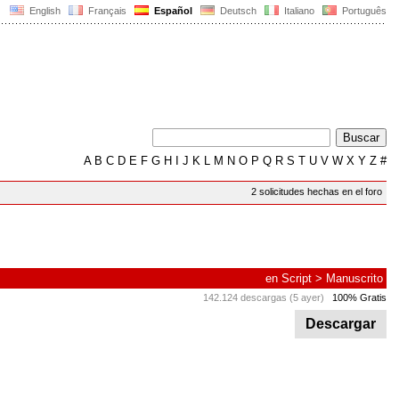
English
Français
Español
Deutsch
Italiano
Português
A
B
C
D
E
F
G
H
I
J
K
L
M
N
O
P
Q
R
S
T
U
V
W
X
Y
Z
#
2 solicitudes hechas en el foro
en
Script
>
Manuscrito
142.124 descargas (5 ayer)
100% Gratis
Descargar