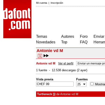
Mi cuenta
|
Inscripción
Temas
Autores
Foro
Enviar
Novedades
Top
FAQ
Herram
Antonie vd M
1
Antonie vd M
Ver el perfil
Enviar un mensaje pr
1 fuente - 12.538 descargas (2 ayer)
Vista previa
Fuentes
Mostrar
Turtleneck
de
Antonie vd M
€