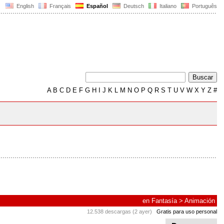
English
Français
Español
Deutsch
Italiano
Português
A
B
C
D
E
F
G
H
I
J
K
L
M
N
O
P
Q
R
S
T
U
V
W
X
Y
Z
#
en
Fantasía
>
Animación
12.538 descargas (2 ayer)
Gratis para uso personal