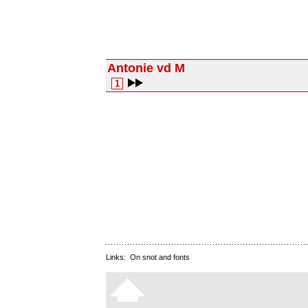
Antonie vd M
1
Links:
On snot and fonts