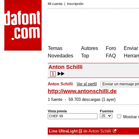
Mi cuenta
|
Inscripción
Temas
Autores
Foro
Enviar
Novedades
Top
FAQ
Herram
Anton Schilli
1
Anton Schilli
Ver el perfil
Enviar un mensaje pr
http://www.antonschilli.de
1 fuente - 59.703 descargas (1 ayer)
Vista previa
Fuentes
Mostrar 
Line UltraLight
de
Anton Schilli
€