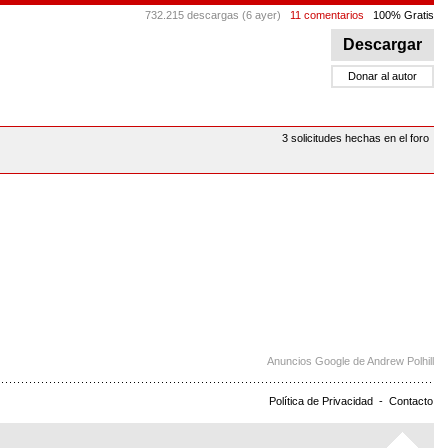
732.215 descargas (6 ayer)
11 comentarios
100% Gratis
Descargar
Donar al autor
3 solicitudes hechas en el foro
Anuncios Google de Andrew Polhill
Política de Privacidad
-
Contacto