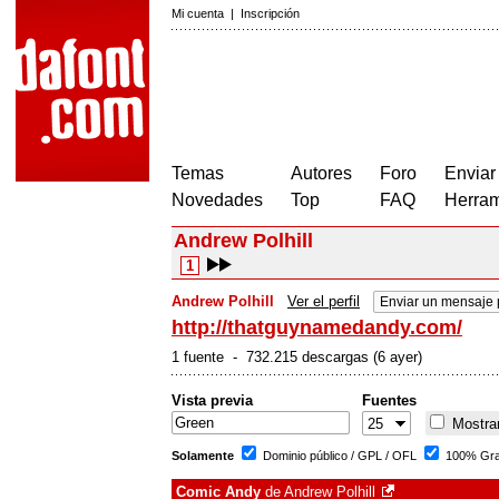
Mi cuenta
|
Inscripción
Temas
Autores
Foro
Enviar
Novedades
Top
FAQ
Herram
Andrew Polhill
1
Andrew Polhill
Ver el perfil
Enviar un mensaje 
http://thatguynamedandy.com/
1 fuente - 732.215 descargas (6 ayer)
Vista previa
Fuentes
Mostrar
Solamente
Dominio público / GPL / OFL
100% Gra
Comic Andy
de
Andrew Polhill