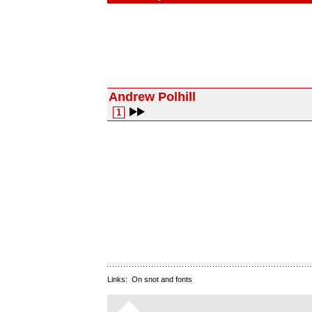
Andrew Polhill
1
Links:
On snot and fonts