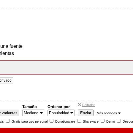
 una fuente
ientas
privado
Reiniciar
Tamaño
Ordenar por
 variantes
Más opciones
tis
Gratis para uso personal
Donationware
Shareware
Demo
Descon