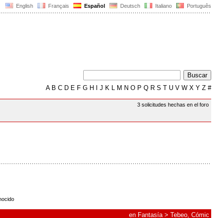
English
Français
Español
Deutsch
Italiano
Português
A
B
C
D
E
F
G
H
I
J
K
L
M
N
O
P
Q
R
S
T
U
V
W
X
Y
Z
#
3 solicitudes hechas en el foro
ocido
en
Fantasía
>
Tebeo, Cómic