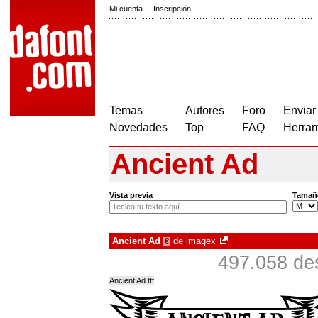
Mi cuenta
|
Inscripción
Temas
Autores
Foro
Enviar
Novedades
Top
FAQ
Herram
Ancient Ad
Vista previa
Tamañ
Ancient Ad
de
imagex
€
497.058 de
Ancient Ad.ttf