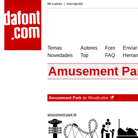
Mi cuenta
|
Inscripción
Temas
Autores
Foro
Enviar
Novedades
Top
FAQ
Herram
Amusement Pa
Amusement Park
de
Woodcutter
amusement park.ttf