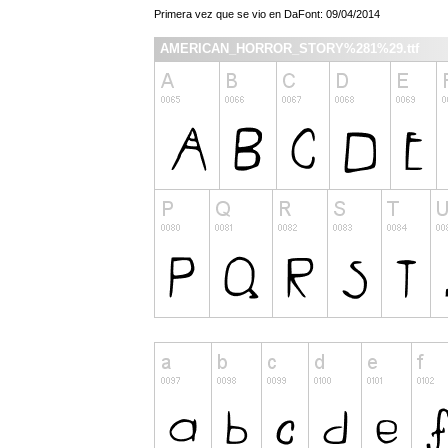
Primera vez que se vio en DaFont: 09/04/2014
AMERICAN_HORROR_STORY%281%29.ttf