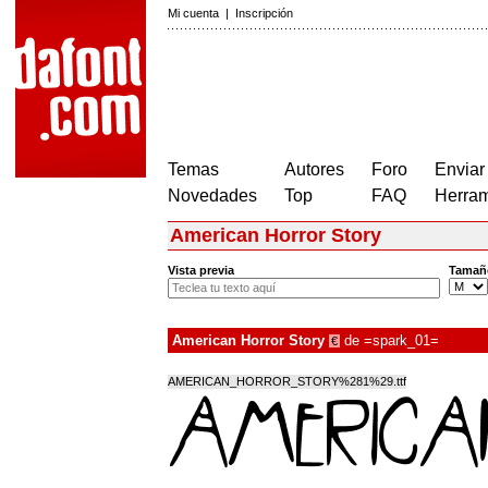
Mi cuenta
|
Inscripción
Temas
Autores
Foro
Enviar
Novedades
Top
FAQ
Herram
American Horror Story
Vista previa
Tamañ
American Horror Story
de
=spark_01=
€
AMERICAN_HORROR_STORY%281%29.ttf