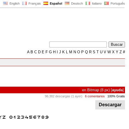
English
Français
Español
Deutsch
Italiano
Português
A
B
C
D
E
F
G
H
I
J
K
L
M
N
O
P
Q
R
S
T
U
V
W
X
Y
Z
#
en
Bitmap
(8 px)
[
ayuda
]
96.382 descargas (1 ayer)
6 comentarios
100% Gratis
Descargar