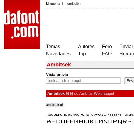
Mi cuenta
|
Inscripción
Temas
Autores
Foro
Enviar
Novedades
Top
FAQ
Herram
Ambitsek
Vista previa
Ambitsek
de
Ambrus Weishappel
à
€
ambitsek.ttf