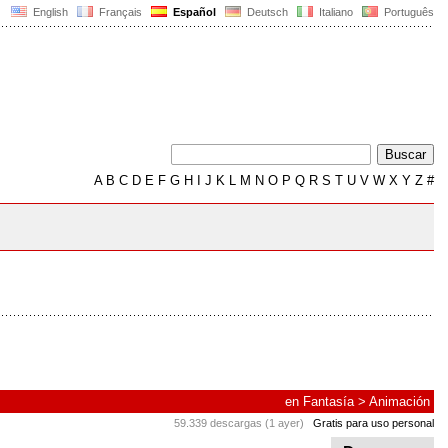
English
Français
Español
Deutsch
Italiano
Português
A
B
C
D
E
F
G
H
I
J
K
L
M
N
O
P
Q
R
S
T
U
V
W
X
Y
Z
#
en
Fantasía
>
Animación
59.339 descargas (1 ayer)
Gratis para uso personal