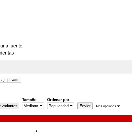
 una fuente
ientas
saje privado
Tamaño
Ordenar por
 variantes
Más opciones