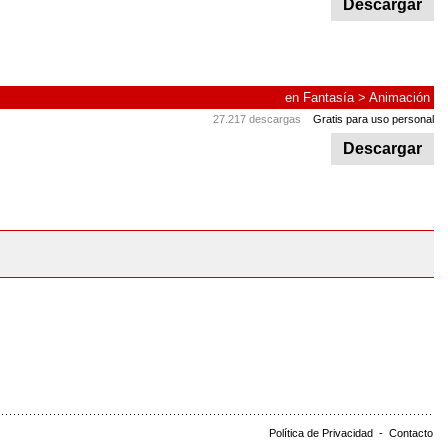
Descargar
en
Fantasía
>
Animación
27.217 descargas
Gratis para uso personal
Descargar
Política de Privacidad
-
Contacto