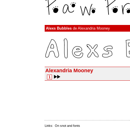
Alexs Bubbles
de
Alexandria Mooney
Alexandria Mooney
1
Links:
On snot and fonts