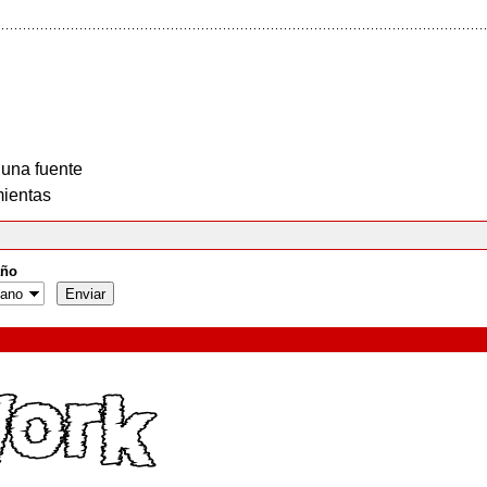
 una fuente
ientas
ño