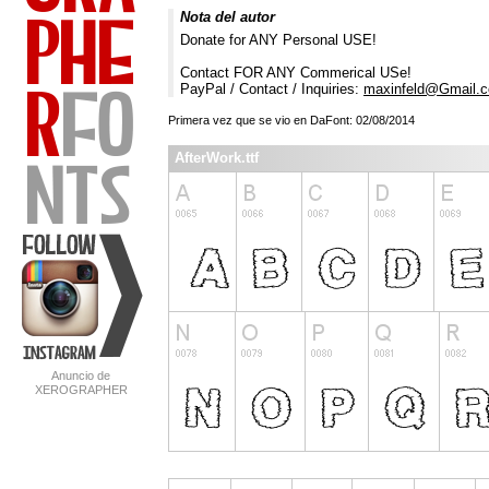
Nota del autor
Donate for ANY Personal USE!
Contact FOR ANY Commerical USe!
PayPal / Contact / Inquiries:
maxinfeld@Gmail.
Primera vez que se vio en DaFont: 02/08/2014
AfterWork.ttf
Anuncio de
XEROGRAPHER
FONTS