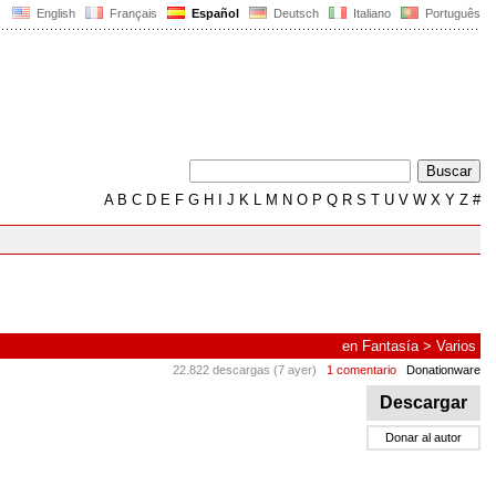
English
Français
Español
Deutsch
Italiano
Português
A
B
C
D
E
F
G
H
I
J
K
L
M
N
O
P
Q
R
S
T
U
V
W
X
Y
Z
#
en
Fantasía
>
Varios
22.822 descargas (7 ayer)
1 comentario
Donationware
Descargar
Donar al autor