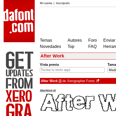
Mi cuenta
|
Inscripción
Temas
Autores
Foro
Enviar
Novedades
Top
FAQ
Herram
After Work
Vista previa
Tama
After Work
de
Xerographer Fonts
€
AfterWork.ttf