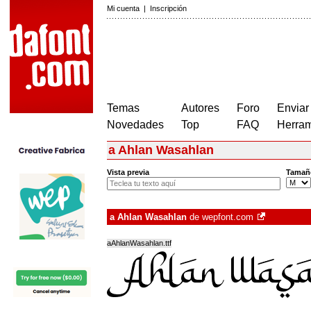
Mi cuenta
|
Inscripción
Temas
Autores
Foro
Enviar
Novedades
Top
FAQ
Herram
a Ahlan Wasahlan
Vista previa
Tamañ
a Ahlan Wasahlan
de
wepfont.com
aAhlanWasahlan.ttf