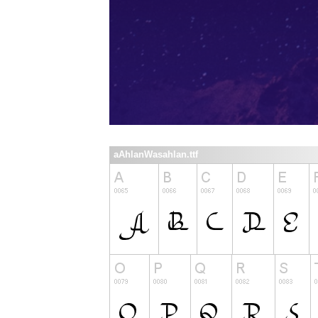
aAhlanWasahlan.ttf