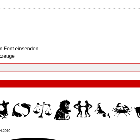
n Font einsenden
kzeuge
04.2010