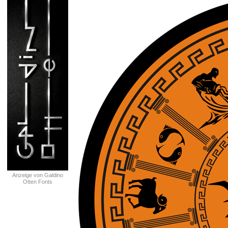
Anzeige von Galdino
Otten Fonts