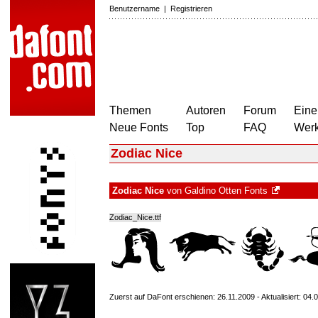
Benutzername
|
Registrieren
Themen
Autoren
Forum
Eine
Neue Fonts
Top
FAQ
Wer
Zodiac Nice
Zodiac Nice
von
Galdino Otten Fonts
Zodiac_Nice.ttf
Zuerst auf DaFont erschienen: 26.11.2009 - Aktualisiert: 04.