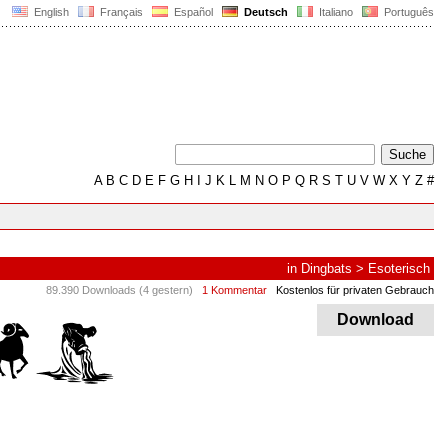
English
Français
Español
Deutsch
Italiano
Português
A
B
C
D
E
F
G
H
I
J
K
L
M
N
O
P
Q
R
S
T
U
V
W
X
Y
Z
#
in
Dingbats
>
Esoterisch
89.390 Downloads (4 gestern)
1 Kommentar
Kostenlos für privaten Gebrauch
Download