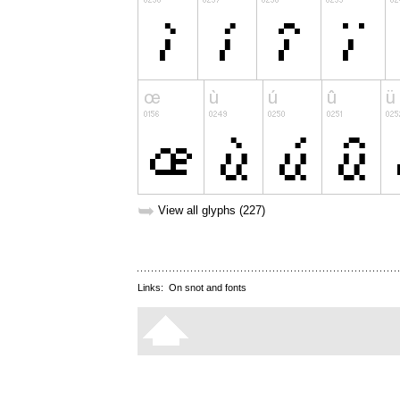
➥
View all glyphs (227)
Links:
On snot and fonts