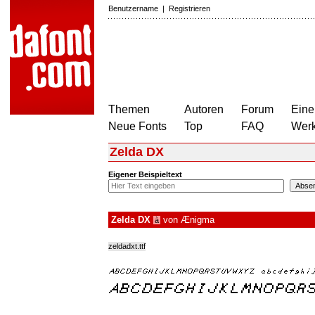
Benutzername
|
Registrieren
Themen
Autoren
Forum
Eine
Neue Fonts
Top
FAQ
Wer
Zelda DX
Eigener Beispieltext
Zelda DX
von
Ænigma
à
zeldadxt.ttf