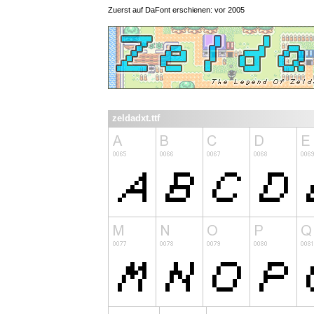
Zuerst auf DaFont erschienen: vor 2005
zeldadxt.ttf