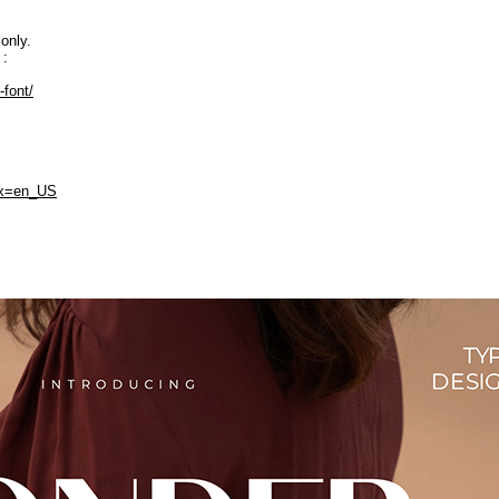
only.
 :
-font/
e.x=en_US