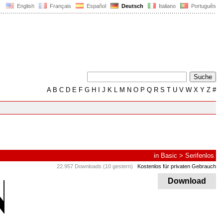
English
Français
Español
Deutsch
Italiano
Português
A
B
C
D
E
F
G
H
I
J
K
L
M
N
O
P
Q
R
S
T
U
V
W
X
Y
Z
#
in
Basic
>
Serifenlos
22.957 Downloads (10 gestern)
Kostenlos für privaten Gebrauch
Download