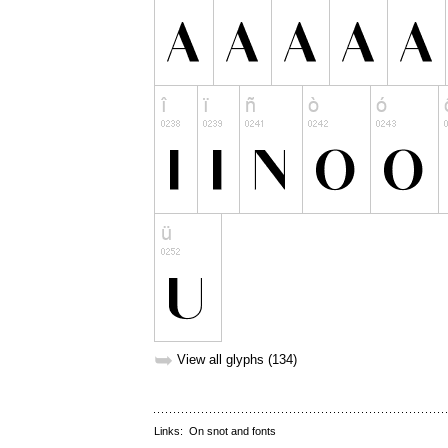
➥
View all glyphs (134)
Links:
On snot and fonts