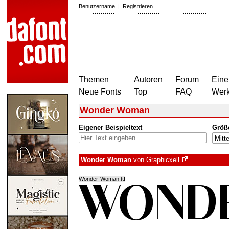
Benutzername
|
Registrieren
Themen
Autoren
Forum
Eine
Neue Fonts
Top
FAQ
Wer
Wonder Woman
Eigener Beispieltext
Größ
Wonder Woman
von
Graphicxell
Wonder-Woman.ttf