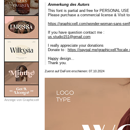
Anmerkung des Autors
This font is partial and free for PERSONAL USE 
Please purchase a commercial license & Visit to
https://graphicxell.com/wonder-woman-sans-serif
If you have question contact me :
us.studio151@gmail.com
I really appreciate your donations
Donate to :
https://paypal.me/graphicxell?local
Happy design...
Thank you.
Zuerst auf DaFont erschienen: 07.10.2024
Anzeige von Graphicxell