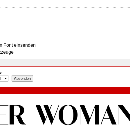
n Font einsenden
kzeuge
e