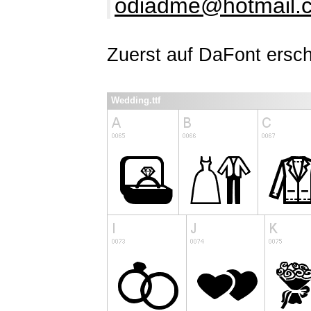
odiadme@hotmail.
Zuerst auf DaFont ersc
Wedding.ttf