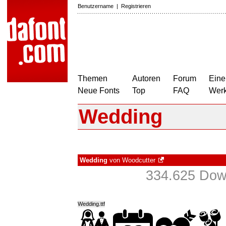
Benutzername
|
Registrieren
Themen
Autoren
Forum
Eine
Neue Fonts
Top
FAQ
Wer
Wedding
Wedding
von
Woodcutter
334.625 Down
Wedding.ttf