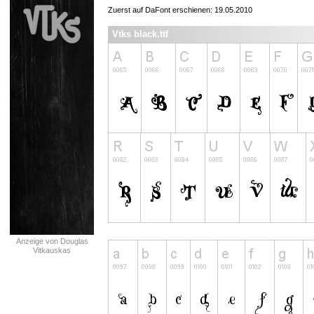
Zuerst auf DaFont erschienen: 19.05.2010
Vtks black.ttf
Anzeige von Douglas
Vitkauskas