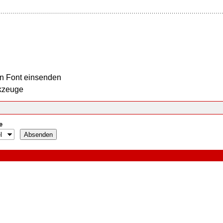
n Font einsenden
kzeuge
e