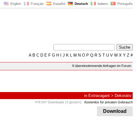
English
Français
Español
Deutsch
Italiano
Português
A
B
C
D
E
F
G
H
I
J
K
L
M
N
O
P
Q
R
S
T
U
V
W
X
Y
Z
#
9 übereinstimmende Anfragen im Forum
in
Extravagant
>
Dekorativ
478.547 Downloads (3 gestern)
Kostenlos für privaten Gebrauch
Download