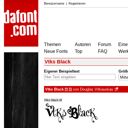
Benutzername
|
Registrieren
Themen
Autoren
Forum
Eine
Neue Fonts
Top
FAQ
Wer
Vtks Black
Eigener Beispieltext
Größ
Vtks Black
von
Douglas Vitkauskas
à
€
Vtks black.ttf