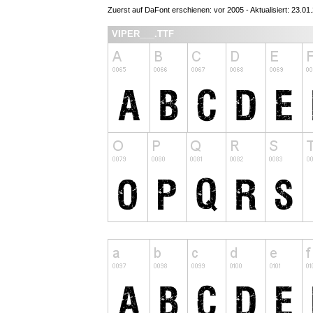
Zuerst auf DaFont erschienen: vor 2005 - Aktualisiert: 23.01
VIPER___.TTF