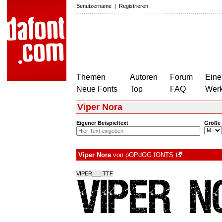
Benutzername
|
Registrieren
Themen
Autoren
Forum
Eine
Neue Fonts
Top
FAQ
Wer
Viper Nora
Eigener Beispieltext
Größe
Viper Nora
von
pOPdOG fONTS
VIPER___.TTF