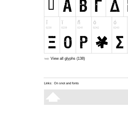
➥
View all glyphs (138)
Links:
On snot and fonts