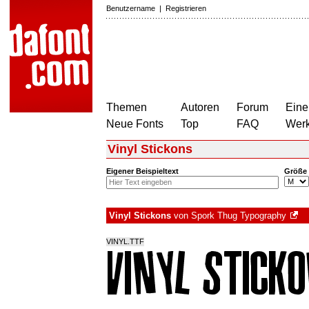
Benutzername
|
Registrieren
Themen
Autoren
Forum
Eine
Neue Fonts
Top
FAQ
Wer
Vinyl Stickons
Eigener Beispieltext
Größe
Vinyl Stickons
von
Spork Thug Typography
VINYL.TTF