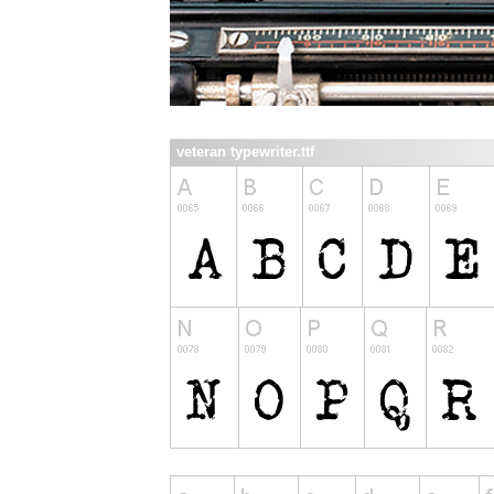
veteran typewriter.ttf