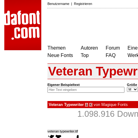
Benutzername
|
Registrieren
Themen
Autoren
Forum
Eine
Neue Fonts
Top
FAQ
Wer
Veteran Typewr
Eigener Beispieltext
Größe
Veteran Typewriter
von
Magique Fonts
à
€
1.098.916 Downl
veteran typewriter.ttf