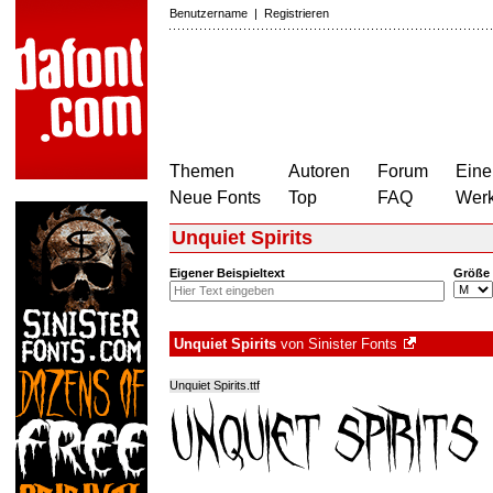
Benutzername
|
Registrieren
Themen
Autoren
Forum
Eine
Neue Fonts
Top
FAQ
Wer
Unquiet Spirits
Eigener Beispieltext
Größe
Unquiet Spirits
von
Sinister Fonts
Unquiet Spirits.ttf