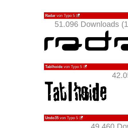
Radar
von
Typo 5
51.096 Downloads (1
Tablhoide
von
Typo 5
42.0
Undo35
von
Typo 5
49.460 D