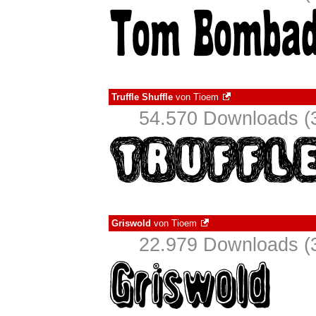
Truffle Shuffle
von
Tioem
54.570 Downloads (3
Griswold
von
Tioem
22.979 Downloads (3