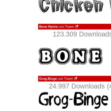
Bone Hymie
von
Tioem
123.309 Downloads
Grog-Binge
von
Tioem
24.997 Downloads (4