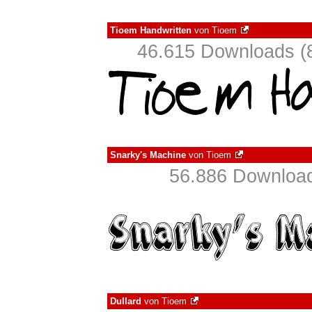
Tioem Handwritten
von
Tioem
46.615 Downloads (8
Snarky's Machine
von
Tioem
56.886 Download
Dullard
von
Tioem