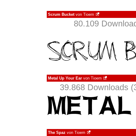
Scrum Bucket
von
Tioem
80.109 Download
Metal Up Your Ear
von
Tioem
39.868 Downloads (3
The Spaz
von
Tioem