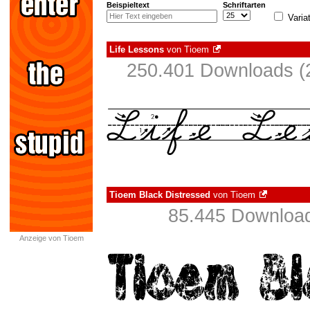
Beispieltext
Schriftarten
Varia
Life Lessons
von
Tioem
250.401 Downloads (2
Tioem Black Distressed
von
Tioem
85.445 Download
Anzeige von Tioem