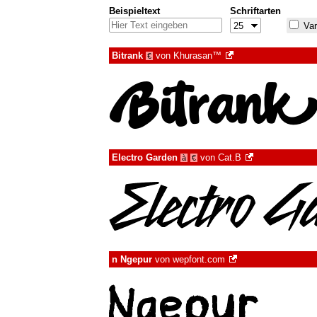
Beispieltext
Schriftarten
Var
Bitrank
von
Khurasan™
€
Electro Garden
von
Cat.B
à
€
n Ngepur
von
wepfont.com