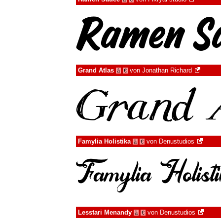
Grand Atlas
von
Jonathan Richard
à
€
Famylia Holistika
von
Denustudios
à
€
Lesstari Menandy
von
Denustudios
à
€