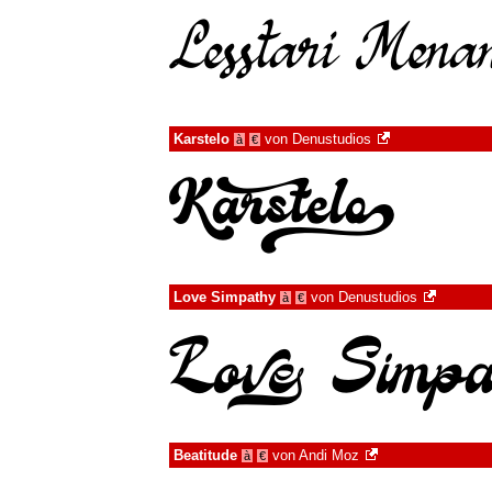
Karstelo
von
Denustudios
à
€
Love Simpathy
von
Denustudios
à
€
Beatitude
von
Andi Moz
à
€