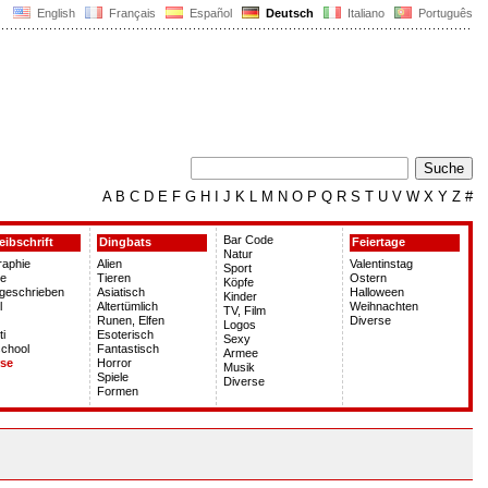
English
Français
Español
Deutsch
Italiano
Português
A
B
C
D
E
F
G
H
I
J
K
L
M
N
O
P
Q
R
S
T
U
V
W
X
Y
Z
#
Bar Code
eibschrift
Dingbats
Feiertage
Natur
graphie
Alien
Valentinstag
Sport
le
Tieren
Ostern
Köpfe
geschrieben
Asiatisch
Halloween
Kinder
l
Altertümlich
Weihnachten
TV, Film
Runen, Elfen
Diverse
Logos
ti
Esoterisch
Sexy
chool
Fantastisch
Armee
rse
Horror
Musik
Spiele
Diverse
Formen