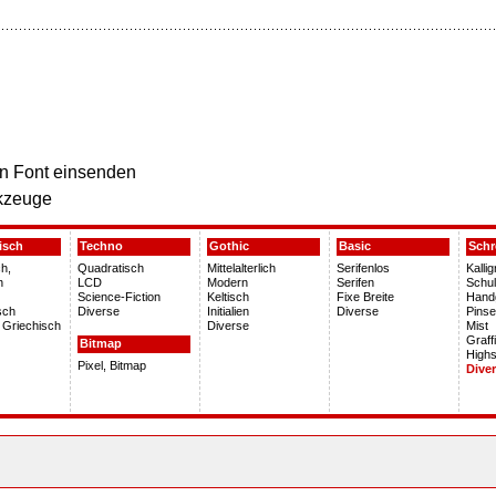
n Font einsenden
kzeuge
isch
Techno
Gothic
Basic
Schr
h,
Quadratisch
Mittelalterlich
Serifenlos
Kalli
h
LCD
Modern
Serifen
Schu
Science-Fiction
Keltisch
Fixe Breite
Hand
sch
Diverse
Initialien
Diverse
Pinse
 Griechisch
Diverse
Mist
Graffi
Bitmap
Highs
Pixel, Bitmap
Dive