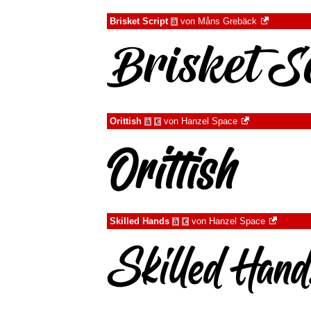
Brisket Script
von
Måns Grebäck
à
Orittish
von
Hanzel Space
à
€
Skilled Hands
von
Hanzel Space
à
€