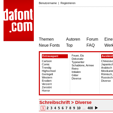
Benutzername
|
Registrieren
Themen
Autoren
Forum
Eine
Neue Fonts
Top
FAQ
Wer
Feuer, Eis
Extravagant
Ausländ
Dekorativ
Cartoon
Chinesisc
Typewriter
Comic
Japanisc
Schablone, Armee
Trendig
Arabisch
Retro
Highschool
Mexikani
Initialen
Geringelt
Römisch,
Gitter
Western
Russisch
Diverse
Erodiert
Diverse
Verzerrt
Zerstört
Horror
Schreibschrift > Diverse
1
2
3
4
5
6
7
8
9
10
...
408