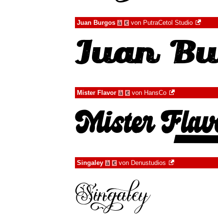
Juan Burgos
von
PutraCetol Studio
à
€
Mister Flavor
von
HansCo
à
€
Singaley
von
Denustudios
à
€