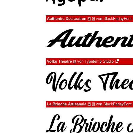
Authentic Declaration
von
BlackFridayFont
à
€
Volks Theatre
von
Typetemp Studio
à
La Brioche Artisanale
von
BlackFridayFont
à
€