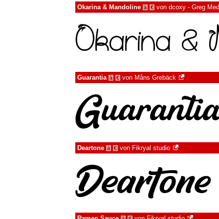
Okarina & Mandoline
von
dcoxy - Greg Med
à
€
Guarantia
von
Måns Grebäck
à
€
Deartone
von
Fikryal studio
à
€
Ramen Sauce
von
Fikryal studio
à
€