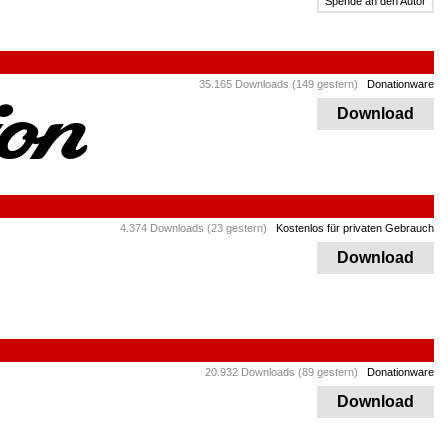
Spende an den Autor
35.165 Downloads (149 gestern)
Donationware
Download
4.374 Downloads (23 gestern)
Kostenlos für privaten Gebrauch
Download
20.932 Downloads (89 gestern)
Donationware
Download