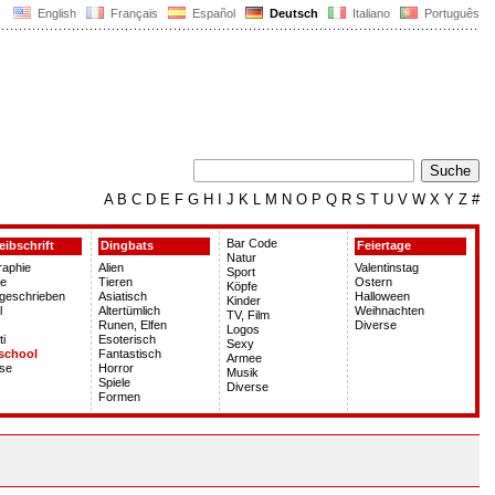
English
Français
Español
Deutsch
Italiano
Português
A
B
C
D
E
F
G
H
I
J
K
L
M
N
O
P
Q
R
S
T
U
V
W
X
Y
Z
#
Bar Code
eibschrift
Dingbats
Feiertage
Natur
graphie
Alien
Valentinstag
Sport
le
Tieren
Ostern
Köpfe
geschrieben
Asiatisch
Halloween
Kinder
l
Altertümlich
Weihnachten
TV, Film
Runen, Elfen
Diverse
Logos
ti
Esoterisch
Sexy
school
Fantastisch
Armee
rse
Horror
Musik
Spiele
Diverse
Formen