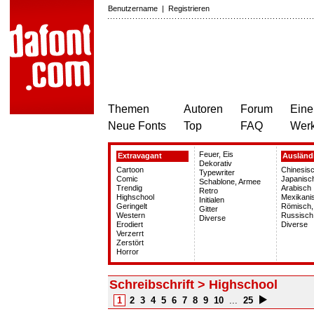
Benutzername
|
Registrieren
Themen
Autoren
Forum
Eine
Neue Fonts
Top
FAQ
Wer
Feuer, Eis
Extravagant
Ausländ
Dekorativ
Cartoon
Chinesisc
Typewriter
Comic
Japanisc
Schablone, Armee
Trendig
Arabisch
Retro
Highschool
Mexikani
Initialen
Geringelt
Römisch,
Gitter
Western
Russisch
Diverse
Erodiert
Diverse
Verzerrt
Zerstört
Horror
Schreibschrift > Highschool
1
2
3
4
5
6
7
8
9
10
...
25