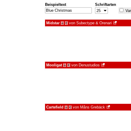
Beispieltext
Schriftarten
Var
Midstar
von
Subectype & Orenari
à
€
Mooligat
von
Denustudios
à
€
Cartefield
von
Måns Grebäck
à
€