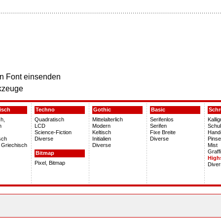
n Font einsenden
kzeuge
isch
Techno
Gothic
Basic
Schr
h,
Quadratisch
Mittelalterlich
Serifenlos
Kalli
h
LCD
Modern
Serifen
Schu
Science-Fiction
Keltisch
Fixe Breite
Hand
sch
Diverse
Initialien
Diverse
Pinse
 Griechisch
Diverse
Mist
Graffi
Bitmap
High
Pixel, Bitmap
Dive