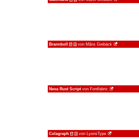
Brannboll
von
Måns Grebäck
à
€
Nexa Rust Script
von
Fontfabric
Colagraph
von
LyonsType
à
€