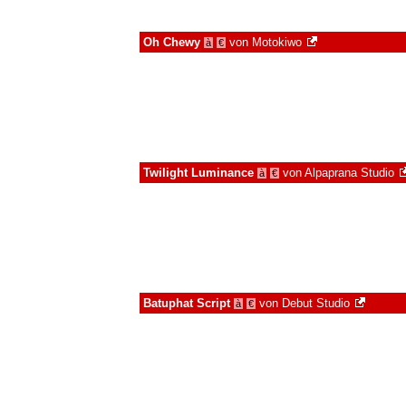
Oh Chewy
von
Motokiwo
à
€
Twilight Luminance
von
Alpaprana Studio
à
€
Batuphat Script
von
Debut Studio
à
€