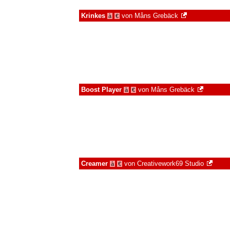
Krinkes
von
Måns Grebäck
à
€
Boost Player
von
Måns Grebäck
à
€
Creamer
von
Creativework69 Studio
à
€