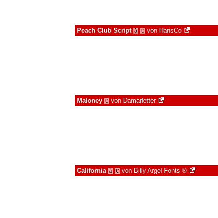
Peach Club Script
von
HansCo
à
€
Maloney
von
Damarletter
€
California
von
Billy Argel Fonts ®
à
€