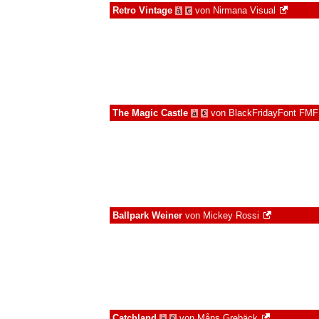
Retro Vintage
von
Nirmana Visual
à
€
The Magic Castle
von
BlackFridayFont FMF
à
€
Ballpark Weiner
von
Mickey Rossi
Catchland
von
Måns Grebäck
à
€