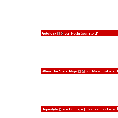
Autolova
von
Rudhi Sasmito
à
€
When The Stars Align
von
Måns Grebäck
à
€
Dopestyle
von
Octotype | Thomas Boucherie
à