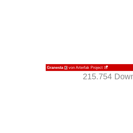
Granesta
von
Arterfak Project
€
215.754 Down