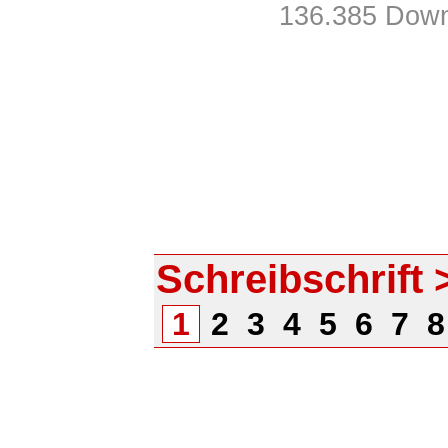
136.385 Down
Schreibschrift 
1
2
3
4
5
6
7