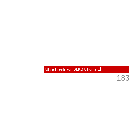
Ultra Fresh
von
BLKBK Fonts
183