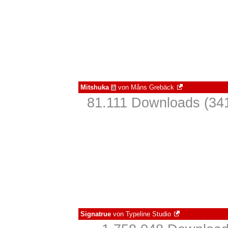
Mitshuka
von
Måns Grebäck
à
81.111 Downloads (341
Signatrue
von
Typeline Studio