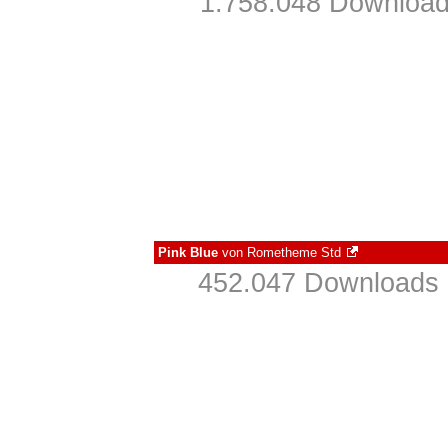
1.758.048 Download
Pink Blue
von
Rometheme Std
452.047 Downloads 