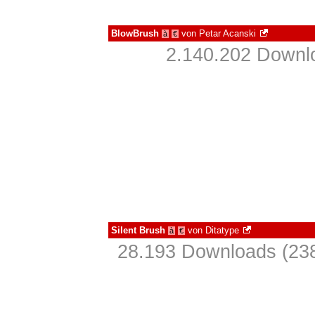
BlowBrush
von
Petar Acanski
à
€
2.140.202 Downlo
Silent Brush
von
Ditatype
à
€
28.193 Downloads (238