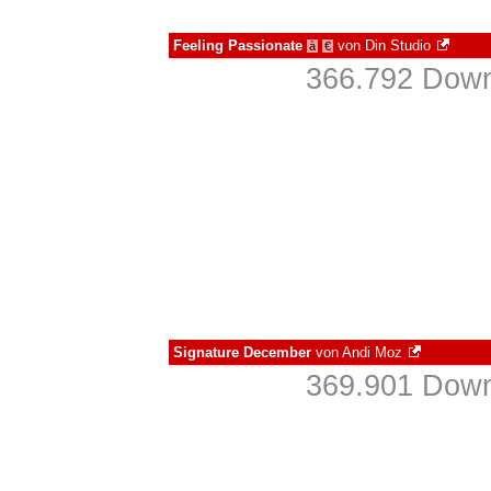
Feeling Passionate
von
Din Studio
à
€
366.792 Down
Signature December
von
Andi Moz
369.901 Down