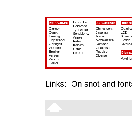
Feuer, Eis
Extravagant
Ausländisch
Techn
Dekorativ
Cartoon
Chinesisch,
Quadra
Typewriter
Comic
Japanisch
LCD
Schablone,
Trendig
Arabisch
Science
Armee
Highschool
Mexikanisch
Fiction
Retro
Geringelt
Römisch,
Diverse
Initialen
Western
Griechisch
Gitter
Erodiert
Russisch
Bitma
Diverse
Verzerrt
Diverse
Pixel, 
Zerstört
Horror
Links:
On snot and font