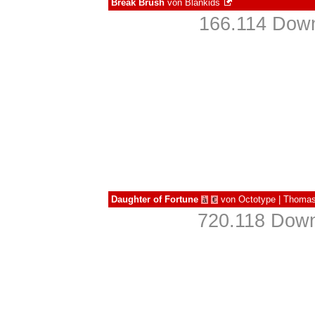
Break Brush
von
Blankids
166.114 Down
Daughter of Fortune
von
Octotype | Thomas
à
€
720.118 Down