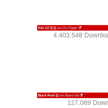
Edo SZ
von
Vic Fieger
à
€
4.403.548 Downloa
Black Rush
von
Basni.std
à
127.089 Down