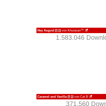
Hey August
von
Khurasan™
à
€
1.583.046 Downlo
Caramel and Vanilla
von
Cat.B
à
€
371.560 Down