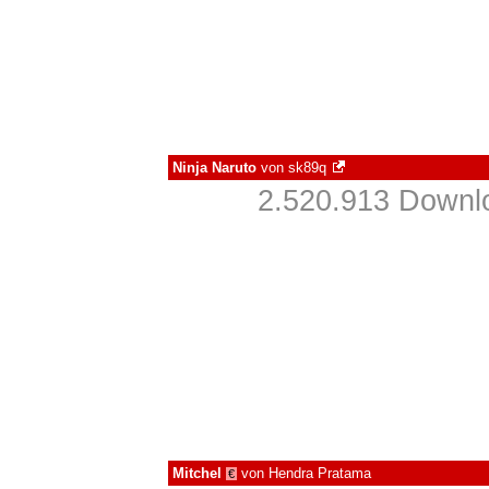
Ninja Naruto
von
sk89q
2.520.913 Downlo
Mitchel
von
Hendra Pratama
€