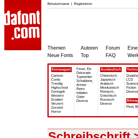
Benutzername
|
Registrieren
Themen
Autoren
Forum
Eine
Neue Fonts
Top
FAQ
Wer
Feuer, Eis
Extravagant
Ausländisch
Techn
Dekorativ
Cartoon
Chinesisch,
Quadra
Typewriter
Comic
Japanisch
LCD
Schablone,
Trendig
Arabisch
Science
Armee
Highschool
Mexikanisch
Fiction
Retro
Geringelt
Römisch,
Diverse
Initialen
Western
Griechisch
Gitter
Erodiert
Russisch
Bitma
Diverse
Verzerrt
Diverse
Pixel, 
Zerstört
Horror
Schreibschrift 