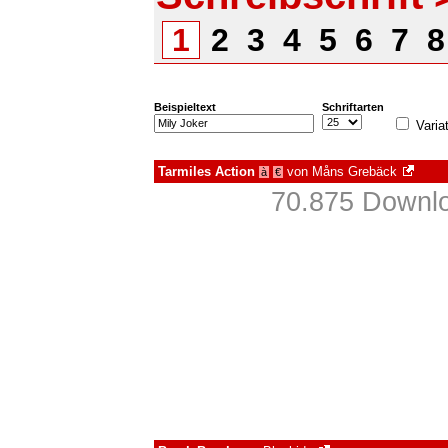
1
2
3
4
5
6
7
Beispieltext
Schriftarten
Varia
Tarmiles Action
von
Måns Grebäck
à
€
70.875 Downlo