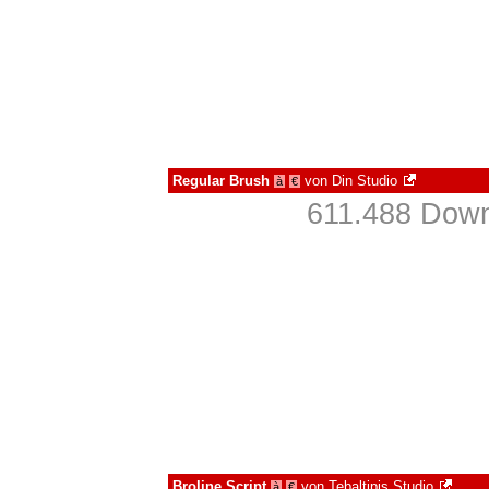
Regular Brush
von
Din Studio
à
€
611.488 Down
Broline Script
von
Tebaltipis Studio
à
€