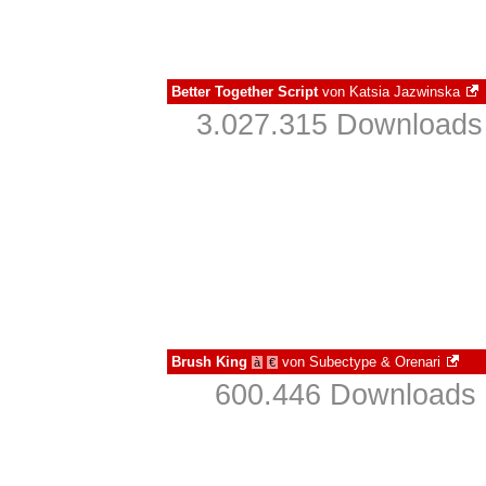
Better Together Script
von
Katsia Jazwinska
3.027.315 Downloads 
Brush King
von
Subectype & Orenari
à
€
600.446 Downloads 