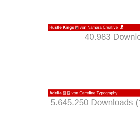
Hustle Kings
von
Namara Creative
à
40.983 Downlo
Adelia
von
Carroline Typography
à
€
5.645.250 Downloads (