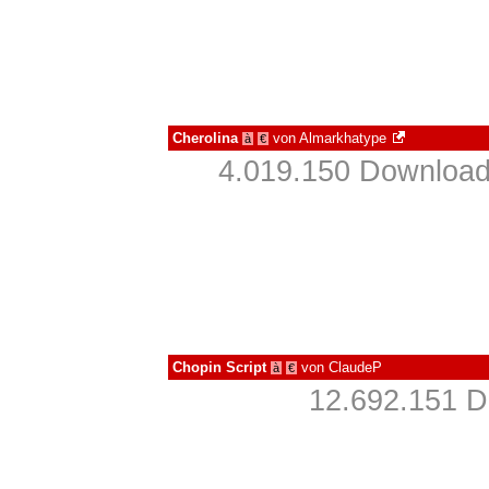
Cherolina
von
Almarkhatype
à
€
4.019.150 Download
Chopin Script
von
ClaudeP
à
€
12.692.151 D