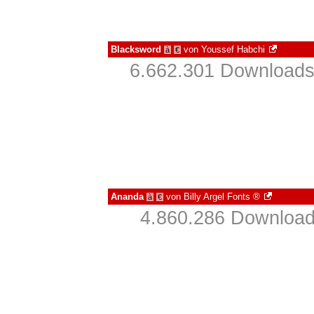
Blacksword
von
Youssef Habchi
à
€
6.662.301 Downloads
Ananda
von
Billy Argel Fonts ®
à
€
4.860.286 Download