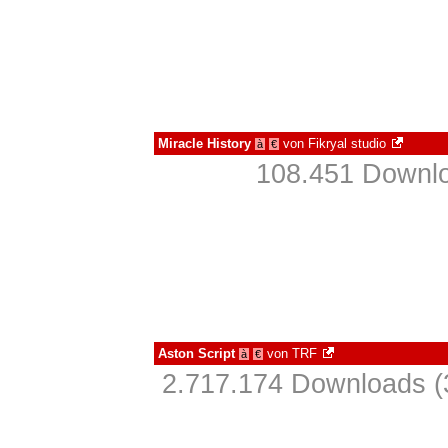
Miracle History
von
Fikryal studio
à
€
108.451 Downlo
Aston Script
von
TRF
à
€
2.717.174 Downloads (