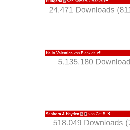
Hullgaria
von
Namara Creative
€
24.471 Downloads (811
Hello Valentica
von
Blankids
5.135.180 Download
Sephora & Hayden
von
Cat.B
à
€
518.049 Downloads (