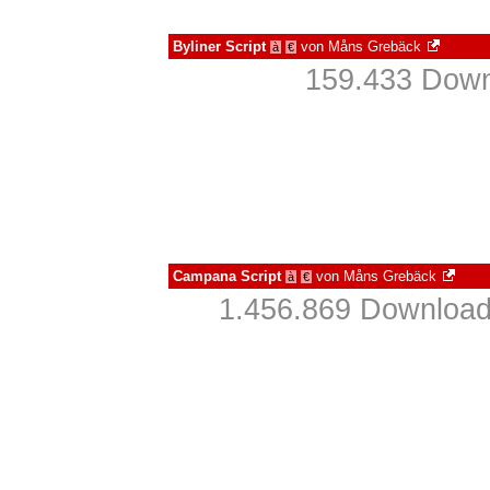
Byliner Script
von
Måns Grebäck
à
€
159.433 Down
Campana Script
von
Måns Grebäck
à
€
1.456.869 Download