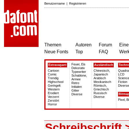
Benutzername
|
Registrieren
Themen
Autoren
Forum
Eine
Neue Fonts
Top
FAQ
Wer
Feuer, Eis
Extravagant
Ausländisch
Techn
Dekorativ
Cartoon
Chinesisch,
Quadra
Typewriter
Comic
Japanisch
LCD
Schablone,
Trendig
Arabisch
Science
Armee
Highschool
Mexikanisch
Fiction
Retro
Geringelt
Römisch,
Diverse
Initialen
Western
Griechisch
Gitter
Erodiert
Russisch
Bitma
Diverse
Verzerrt
Diverse
Pixel, 
Zerstört
Horror
Schreibschrift 