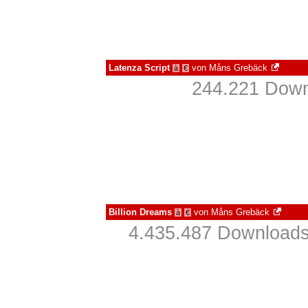
Latenza Script
von
Måns Grebäck
à
€
244.221 Down
Billion Dreams
von
Måns Grebäck
à
€
4.435.487 Downloads