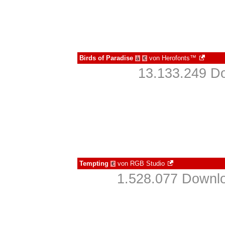
Birds of Paradise
von
Herofonts™
à
€
13.133.249 Do
Tempting
von
RGB Studio
€
1.528.077 Downlo