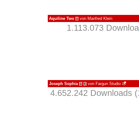
Aquiline Two
von
Manfred Klein
à
1.113.073 Downloa
Joseph Sophia
von
Fargun Studio
à
€
4.652.242 Downloads (