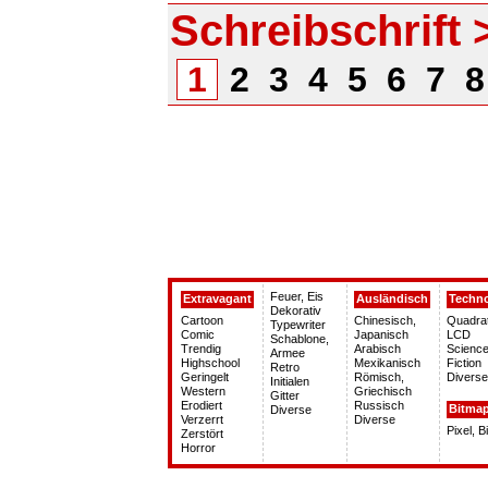
Schreibschrift 
1
2
3
4
5
6
7
Feuer, Eis
Extravagant
Ausländisch
Techn
Dekorativ
Cartoon
Chinesisch,
Quadra
Typewriter
Comic
Japanisch
LCD
Schablone,
Trendig
Arabisch
Science
Armee
Highschool
Mexikanisch
Fiction
Retro
Geringelt
Römisch,
Diverse
Initialen
Western
Griechisch
Gitter
Erodiert
Russisch
Bitma
Diverse
Verzerrt
Diverse
Pixel, 
Zerstört
Horror