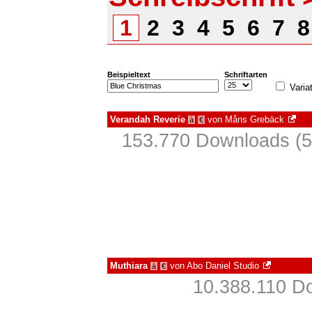
1
2
3
4
5
6
7
Beispieltext
Schriftarten
Varia
Verandah Reverie
von
Måns Grebäck
à
€
153.770 Downloads (5
Muthiara
von
Abo Daniel Studio
à
€
10.388.110 Do