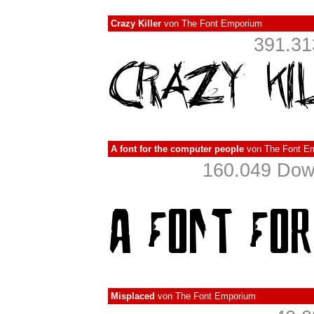
Crazy Killer
von
The Font Emporium
391.31
A font for the computer people
von
The Font E
160.049 Down
Misplaced
von
The Font Emporium