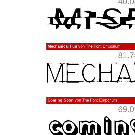
40.0
Mechanical Fun
von
The Font Emporium
81.7
Coming Soon
von
The Font Emporium
69.0