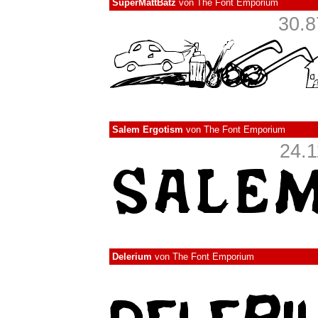
SuperMattBatz
von
The Font Emporium
30.8
Salem Ergotism
von
The Font Emporium
24.1
Delerium
von
The Font Emporium