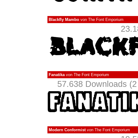
Blackfly Mambo
von
The Font Emporium
23.1
Fanatika
von
The Font Emporium
57.638 Downloads (2 
Modern Conformist
von
The Font Emporium