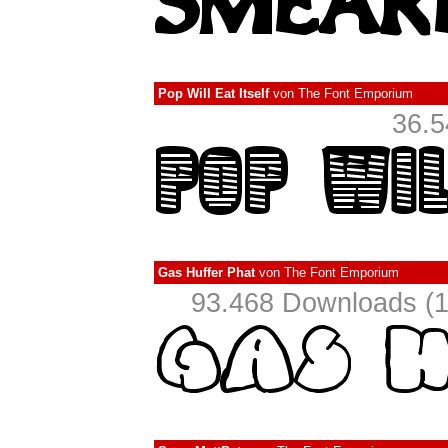
Pop Will Eat Itself
von
The Font Emporium
36.5
Gas Huffer Phat
von
The Font Emporium
93.468 Downloads (1