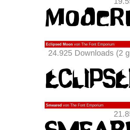
19.5
Eclipsed Moon
von
The Font Emporium
24.925 Downloads (2 g
Smeared
von
The Font Emporium
21.8