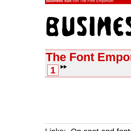
Business Suit
von
The Font Emporium
The Font Empo
1