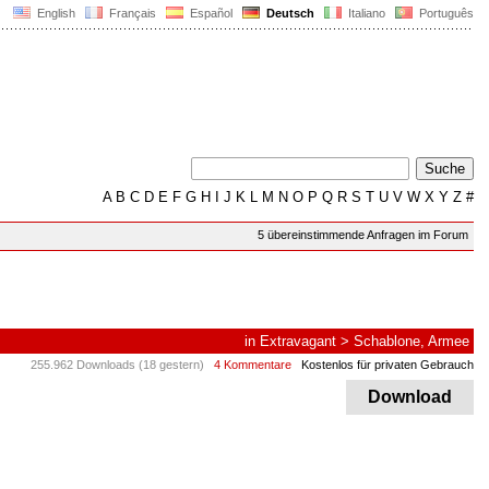
English
Français
Español
Deutsch
Italiano
Português
A
B
C
D
E
F
G
H
I
J
K
L
M
N
O
P
Q
R
S
T
U
V
W
X
Y
Z
#
5 übereinstimmende Anfragen im Forum
in
Extravagant
>
Schablone, Armee
255.962 Downloads (18 gestern)
4 Kommentare
Kostenlos für privaten Gebrauch
Download