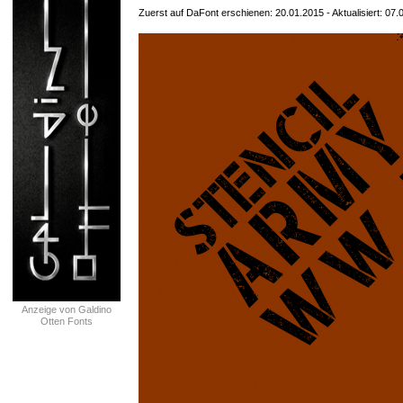
Zuerst auf DaFont erschienen: 20.01.2015 - Aktualisiert: 07.
Anzeige von Galdino
Otten Fonts