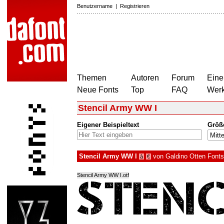
Benutzername
|
Registrieren
Themen
Autoren
Forum
Eine
Neue Fonts
Top
FAQ
Wer
Stencil Army WW I
Eigener Beispieltext
Größ
Stencil Army WW I
von
Galdino Otten Fonts
à
€
Stencil Army WW I.otf