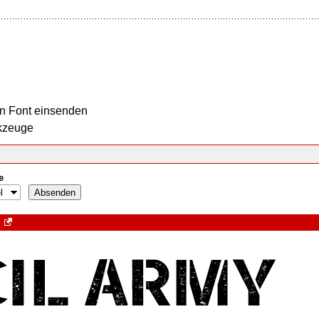
n Font einsenden
kzeuge
e