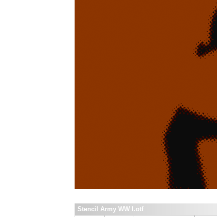
Stencil Army WW I.otf