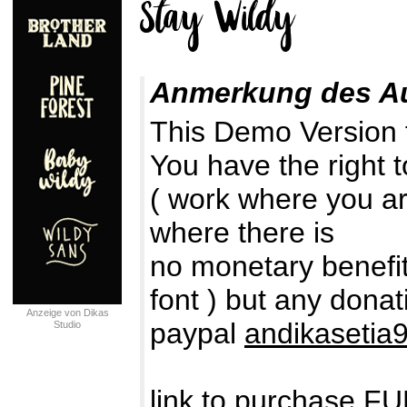
Anmerkung des A
This Demo Version
You have the right 
( work where you ar
where there is
no monetary benefit 
font ) but any dona
Anzeige von Dikas
paypal
andikaseti
Studio
link to purchase 