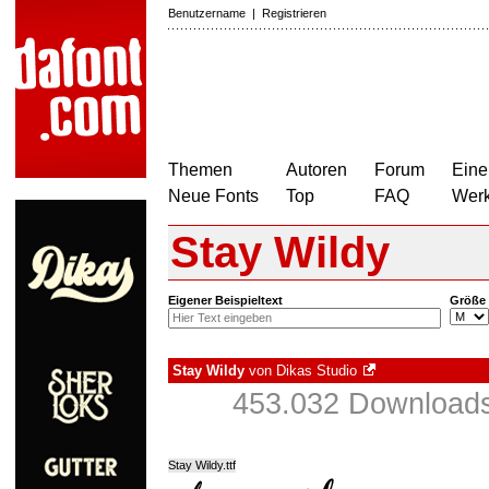
Benutzername
|
Registrieren
Themen
Autoren
Forum
Eine
Neue Fonts
Top
FAQ
Wer
Stay Wildy
Eigener Beispieltext
Größe
Stay Wildy
von
Dikas Studio
453.032 Downloads
Stay Wildy.ttf