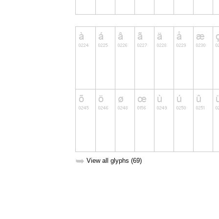
➥
View all glyphs (69)