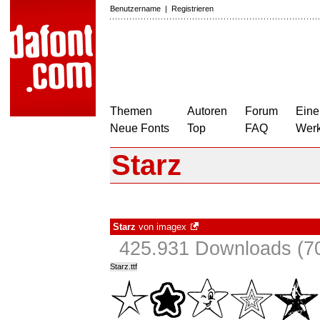
Benutzername
|
Registrieren
Themen
Autoren
Forum
Eine
Neue Fonts
Top
FAQ
Wer
Starz
Starz
von
imagex
425.931 Downloads (70
Starz.ttf