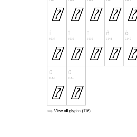
➥
View all glyphs (116)