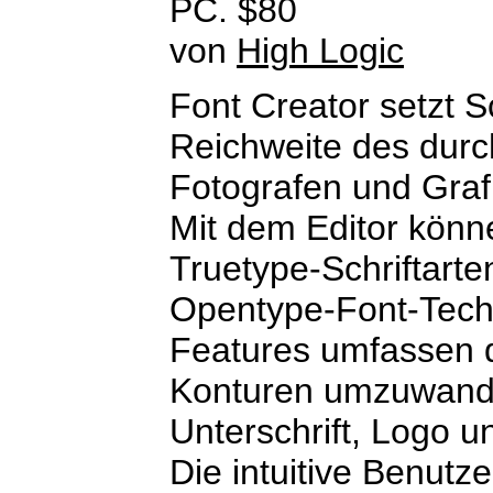
PC. $80
von
High Logic
Font Creator setzt Sc
Reichweite des durc
Fotografen und Graf
Mit dem Editor könn
Truetype-Schriftarte
Opentype-Font-Tech
Features umfassen d
Konturen umzuwandel
Unterschrift, Logo u
Die intuitive Benutz