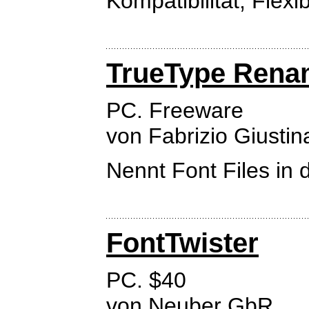
Kompatibilität, Flexib
TrueType Rena
PC. Freeware
von Fabrizio Giustin
Nennt Font Files in
FontTwister
PC. $40
von
Neuber GbR