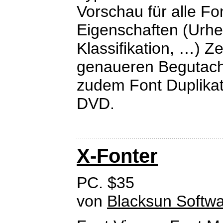
Vorschau für alle Fo
Eigenschaften (Urhe
Klassifikation, …) 
genaueren Begutacht
zudem Font Duplika
DVD.
X-Fonter
PC. $35
von
Blacksun Softw