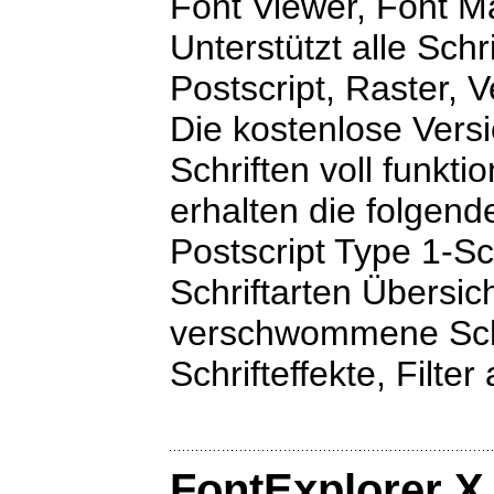
Font Viewer, Font 
Unterstützt alle Sch
Postscript, Raster, V
Die kostenlose Versi
Schriften voll funkti
erhalten die folgen
Postscript Type 1-Sch
Schriftarten Übersich
verschwommene Schat
Schrifteffekte, Filter 
FontExplorer X