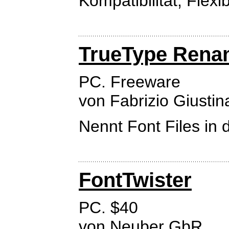
Kompatibilität, Flexib
TrueType Rena
PC. Freeware
von Fabrizio Giustin
Nennt Font Files in
FontTwister
PC. $40
von
Neuber GbR