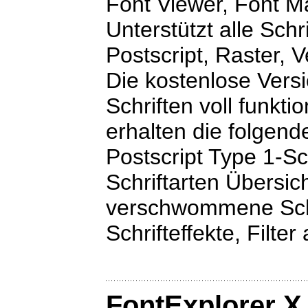
Font Viewer, Font 
Unterstützt alle Sch
Postscript, Raster, V
Die kostenlose Versi
Schriften voll funkti
erhalten die folgen
Postscript Type 1-Sch
Schriftarten Übersich
verschwommene Schat
Schrifteffekte, Filter 
FontExplorer X