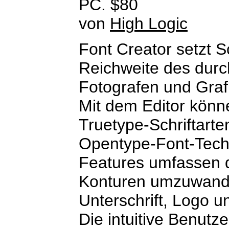
PC. $80
von
High Logic
Font Creator setzt Sc
Reichweite des durc
Fotografen und Graf
Mit dem Editor könn
Truetype-Schriftarte
Opentype-Font-Tech
Features umfassen d
Konturen umzuwandel
Unterschrift, Logo u
Die intuitive Benutz