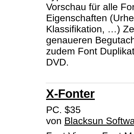
Vorschau für alle Fo
Eigenschaften (Urhe
Klassifikation, …) 
genaueren Begutacht
zudem Font Duplika
DVD.
X-Fonter
PC. $35
von
Blacksun Softw