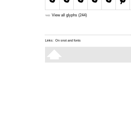
➥
View all glyphs (244)
Links:
On snot and fonts