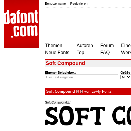
Benutzername
|
Registrieren
Themen
Autoren
Forum
Eine
Neue Fonts
Top
FAQ
Wer
Soft Compound
Eigener Beispieltext
Größe
Soft Compound
von
LeFly Fonts
à
€
Soft Compound.ttf