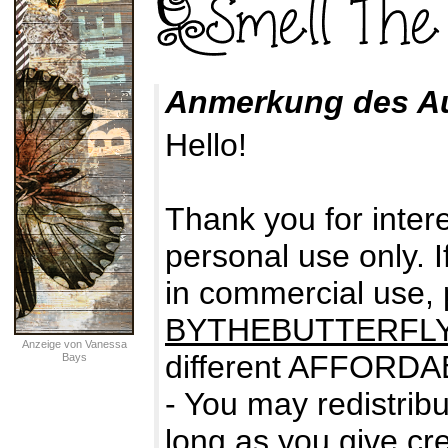
Anmerkung des A
Hello!
Thank you for intere
personal use only. I
in commercial use,
BYTHEBUTTERFL
Anzeige von Vanessa
different AFFORDA
Bays
- You may redistribu
long as you give cre