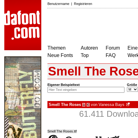
Benutzername
|
Registrieren
Themen
Autoren
Forum
Eine
Neue Fonts
Top
FAQ
Wer
Smell The Ros
Eigener Beispieltext
Größe
Smell The Roses
von
Vanessa Bays
à
€
61.411 Downlo
Smell The Roses.ttf