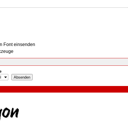
n Font einsenden
kzeuge
e