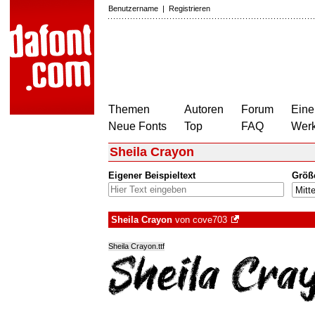
Benutzername
|
Registrieren
Themen
Autoren
Forum
Eine
Neue Fonts
Top
FAQ
Wer
Sheila Crayon
Eigener Beispieltext
Größ
Sheila Crayon
von
cove703
Sheila Crayon.ttf