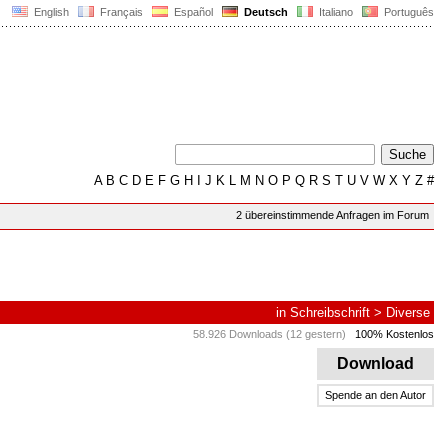
English
Français
Español
Deutsch
Italiano
Português
A
B
C
D
E
F
G
H
I
J
K
L
M
N
O
P
Q
R
S
T
U
V
W
X
Y
Z
#
2 übereinstimmende Anfragen im Forum
in
Schreibschrift
>
Diverse
58.926 Downloads (12 gestern)
100% Kostenlos
Download
Spende an den Autor