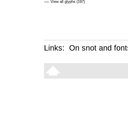
➥
View all glyphs (197)
Links:
On snot and font