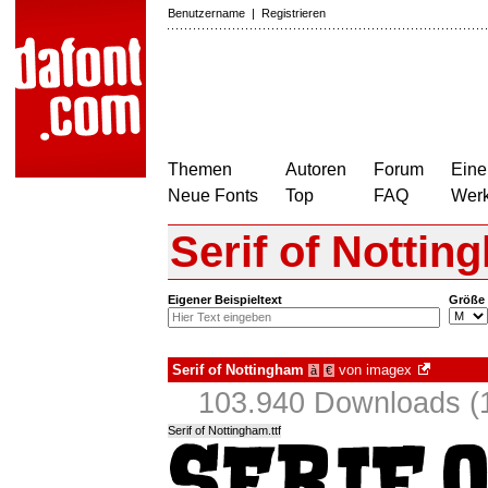
Benutzername
|
Registrieren
Themen
Autoren
Forum
Eine
Neue Fonts
Top
FAQ
Wer
Serif of Nottin
Eigener Beispieltext
Größe
Serif of Nottingham
von
imagex
à
€
103.940 Downloads (1
Serif of Nottingham.ttf