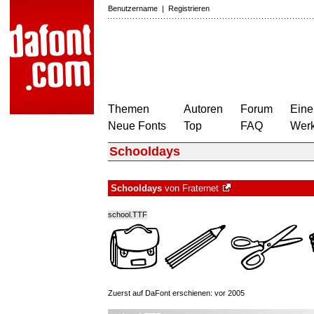
Benutzername
|
Registrieren
Themen
Autoren
Forum
Eine
Neue Fonts
Top
FAQ
Wer
Schooldays
Schooldays
von
Fraternet
school.TTF
Zuerst auf DaFont erschienen: vor 2005