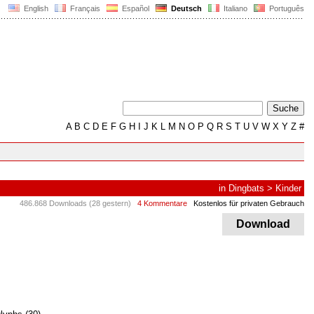
English
Français
Español
Deutsch
Italiano
Português
A
B
C
D
E
F
G
H
I
J
K
L
M
N
O
P
Q
R
S
T
U
V
W
X
Y
Z
#
in
Dingbats
>
Kinder
486.868 Downloads (28 gestern)
4 Kommentare
Kostenlos für privaten Gebrauch
Download