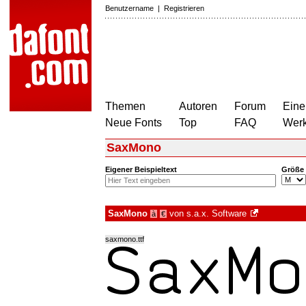
Benutzername
|
Registrieren
Themen
Autoren
Forum
Eine
Neue Fonts
Top
FAQ
Wer
SaxMono
Eigener Beispieltext
Größe
SaxMono
von
s.a.x. Software
à
€
saxmono.ttf