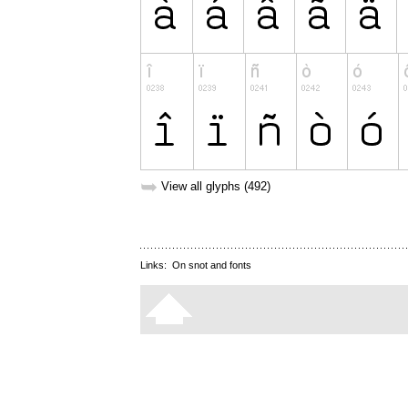
➥
View all glyphs (492)
Links:
On snot and fonts