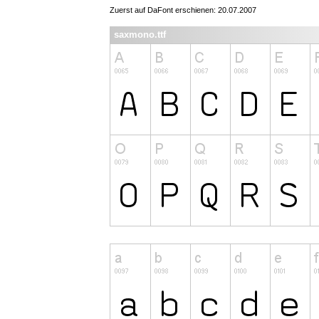
Zuerst auf DaFont erschienen: 20.07.2007
saxmono.ttf