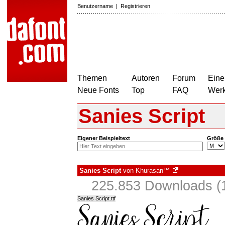
Benutzername
|
Registrieren
Themen
Autoren
Forum
Eine
Neue Fonts
Top
FAQ
Wer
Sanies Script
Eigener Beispieltext
Größe
Sanies Script
von
Khurasan™
225.853 Downloads (1
Sanies Script.ttf