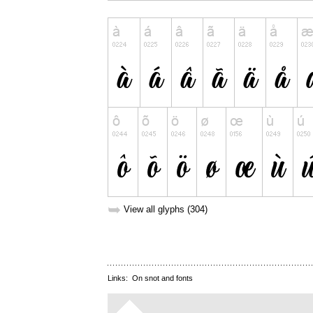
➥
View all glyphs (304)
Links:
On snot and fonts