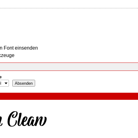
n Font einsenden
kzeuge
e