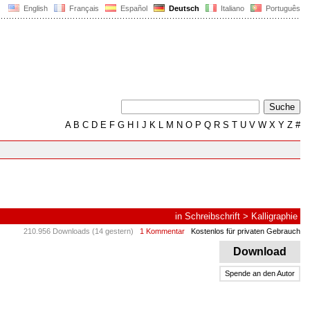
English
Français
Español
Deutsch
Italiano
Português
A
B
C
D
E
F
G
H
I
J
K
L
M
N
O
P
Q
R
S
T
U
V
W
X
Y
Z
#
in
Schreibschrift
>
Kalligraphie
210.956 Downloads (14 gestern)
1 Kommentar
Kostenlos für privaten Gebrauch
Download
Spende an den Autor