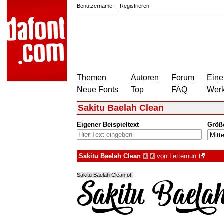
Benutzername
|
Registrieren
Themen
Autoren
Forum
Eine
Neue Fonts
Top
FAQ
Wer
Sakitu Baelah Clean
Eigener Beispieltext
Größ
Sakitu Baelah Clean
von
Letternun
à
€
Sakitu Baelah Clean.otf