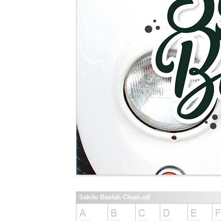
Sakitu Baelah Clean.otf