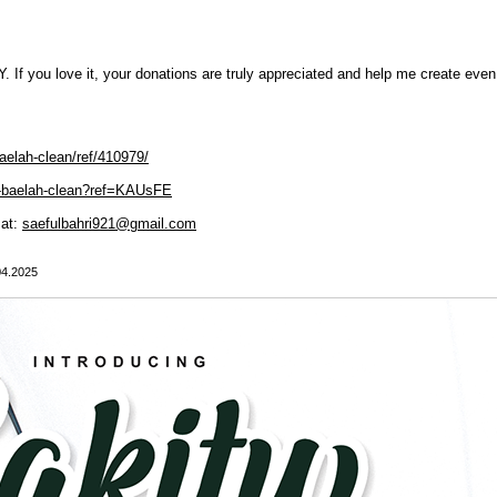
If you love it, your donations are truly appreciated and help me create ev
aelah-clean/ref/410979/
tu-baelah-clean?ref=KAUsFE
 at:
saefulbahri921@gmail.com
04.2025